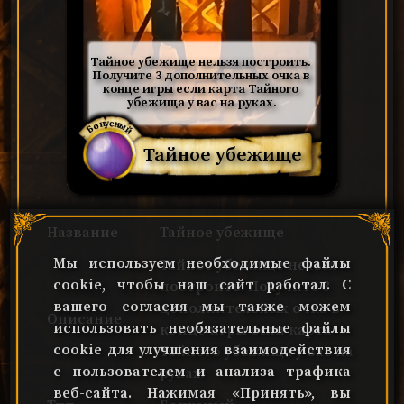
Тайное убежище нельзя построить. 
Получите 3 дополнительных очка в 
конце игры если карта Тайного 
убежища у вас на руках.
Бонусный
Тайное убежище
Название
Тайное убежище
Мы используем необходимые файлы
Тайное убежище нельзя
cookie, чтобы наш сайт работал. С
построить. Получите 3
вашего согласия мы также можем
дополнительных очка в
Описание
использовать необязательные файлы
конце игры если карта
cookie для улучшения взаимодействия
Тайного убежища у вас на
с пользователем и анализа трафика
руках.
веб-сайта. Нажимая «Принять», вы