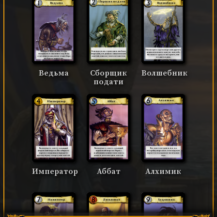
Сборщик подати
Ведьма
Волшебник
Посмотрите карты кварталов другого
Если персонаж строил один или более
Выберите персонажа, чтобы
игрока и возьмите одну из них себе.
кварталов, он должен заплатить вам
околдовать и закончите ход. В ход
Вы можете сразу ее построить, или
золотой, если он у него останется.
этого персонажа, после этапа сбора
оставить в руке.
им будете ходить вы.
Ведьма
Сборщик
Волшебник
подати
Алхимик
Император
Аббат
Вы получаете золото за каждый
Вы получаете золото за каждый
Все золото потраченное на
дворянский квартал. Вы забираете
церковный квартал. Игрок с
постройку квартала в этом ходу вам
корону у владельца и передаете
наибольшим количеством золота
вернется назад после окончания
другому игроку за карту или золотой.
должен дать вам один золотой.
хода.
Император
Аббат
Алхимик
Навигатор
Дипломат
Художник