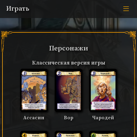
Играть
Персонажи
Классическая версия игры
Ассасин
Вор
Чародей
Вы можете поменяться своими
картами с другим игроком или
Выберите персонажа, которого
Выберите персонажа, которого
сбросить любое количество карт и
хотите убить. Этот персонаж
хотите ограбить. Когда придет его
взять столько же новых.
пропустит свой ход.
ход, вы заберете все его золото.
Ассасин
Вор
Чародей
Король
Епископ
Купец