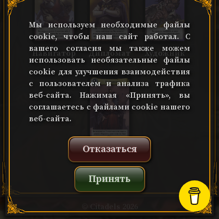
Мы используем необходимые файлы
Вы получаете золото за каждый
Вы можете взять 4 золотых либо 4
Вы можете украсить до двух
воинский квартал. Вы можете
cookie, чтобы наш сайт работал. С
карты кварталов. Вы не можете
кварталов за ход, заплатив один
поменять свой квартал на квартал
строить кварталы.
золотой за каждый
другого игрока, заплатив разницу в
банк.
вашего согласия мы также можем
Навигатор
Дипломат
Художник
использовать необязательные файлы
cookie для улучшения взаимодействия
с пользователем и анализа трафика
Королева
веб-сайта. Нажимая «Принять», вы
соглашаетесь с файлами cookie нашего
веб-сайта.
Вы получаете 3 золотых если сидите
рядом с Королем, даже если он был
убит.
Отказаться
Королева
Принять
© Citadels 2026