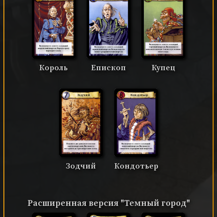
Вы получаете золото за каждый
Вы получаете золото за каждый
торговый квартал. Вы получаете
Вы получаете золото за каждый
дворянский квартал. Корона сразу
дополнительную 1 монету в начале
церковный квартал. Кондотьер не
переходит к вам.
своего хода.
может разрушить ваш квартал.
Король
Епископ
Купец
Зодчий
Кондотьер
Получите две дополнительные
Вы получаете золото за каждый
карты кварталов. Вы можете
воинский квартал. Вы можете
построить до трех кварталов за ход.
заплатить за разрушение квартала.
Зодчий
Кондотьер
Расширенная версия "Темный город"