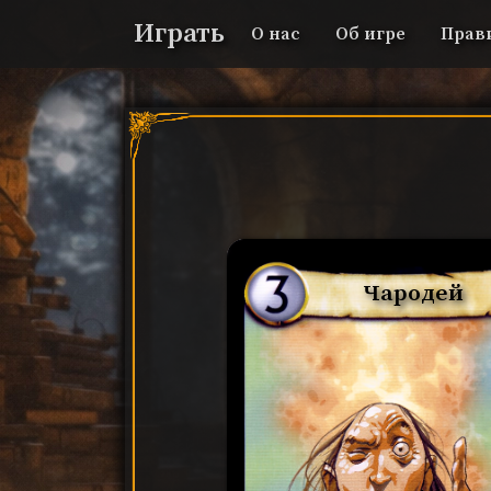
Играть
О нас
Об игре
Прав
Чародей