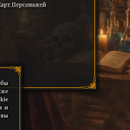
 Карт Персонажей
обы
кже
kie
м и
 вы