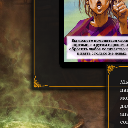
Вы можете поменяться сво
картами с другим игроком 
сбросить любое количество 
и взять столько же новых.
Мы
на
мо
дл
ан
со