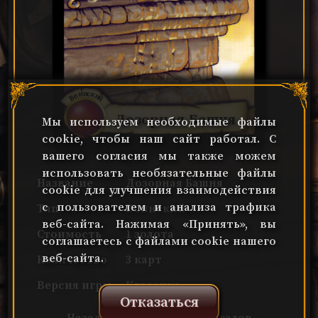
Воинский
Дозорная Башня
Мы используем необходимые файлы
cookie, чтобы наш сайт работал. С
вашего согласия мы также можем
использовать необязательные файлы
Название
Дозорная Башня
cookie для улучшения взаимодействия
с пользователем и анализа трафика
Тип
Воинский
веб-сайта. Нажимая «Принять», вы
Стоимость
1 золота
соглашаетесь с файлами cookie нашего
веб-сайта.
Количество
3 карт
Версия игры
Классика
Отказаться