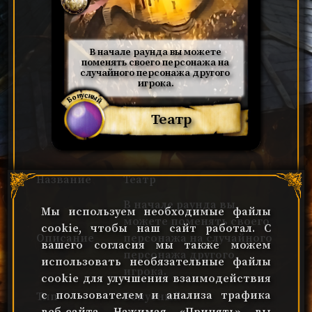
В начале раунда вы можете 
поменять своего персонажа на 
случайного персонажа другого 
игрока.
Бонусный
Театр
Название
Театр
В начале раунда вы
Мы используем необходимые файлы
можете поменять своего
cookie, чтобы наш сайт работал. С
Описание
персонажа на случайного
вашего согласия мы также можем
персонажа другого
использовать необязательные файлы
игрока.
cookie для улучшения взаимодействия
с пользователем и анализа трафика
Тип
Бонусный