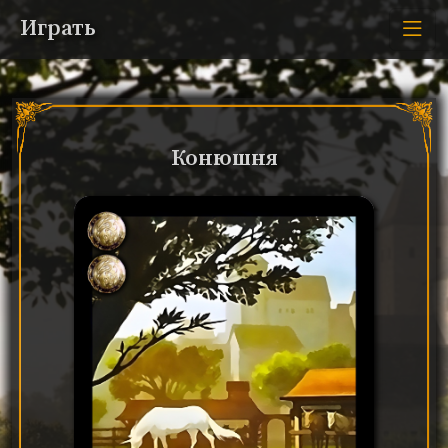
Играть
Конюшня