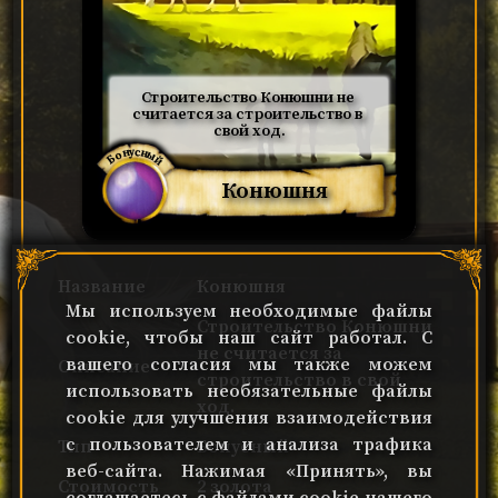
Строительство Конюшни не 
считается за строительство в 
свой ход.
Бонусный
Конюшня
Название
Конюшня
Мы используем необходимые файлы
Строительство Конюшни
cookie, чтобы наш сайт работал. С
не считается за
вашего согласия мы также можем
Описание
строительство в свой
использовать необязательные файлы
ход.
cookie для улучшения взаимодействия
с пользователем и анализа трафика
Тип
Бонусный
веб-сайта. Нажимая «Принять», вы
Стоимость
2 золота