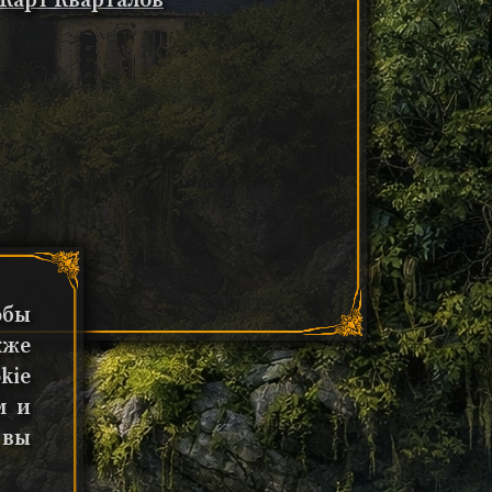
 Карт Кварталов
обы
кже
kie
м и
 вы