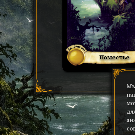
Дворянский
Поместье
Мы
на
мо
дл
ан
со