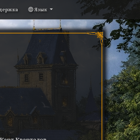
держка
Язык