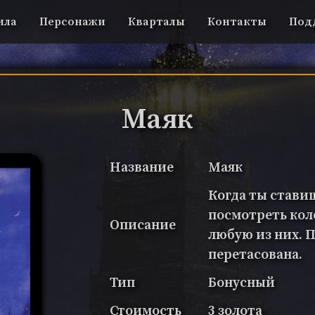
ила
Персонажи
Кварталы
Контакты
Под
Маяк
Название
Маяк
Когда ты стави
посмотреть коло
Описание
любую из них. П
перетасована.
Тип
Бонусный
Стоимость
3 золота