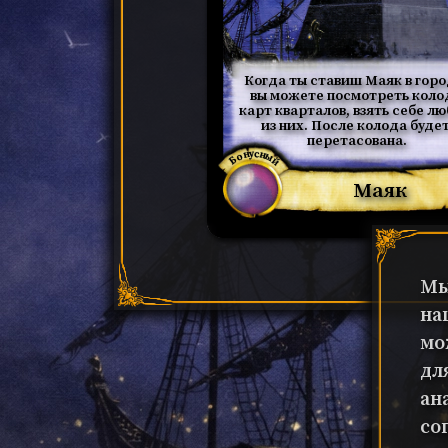
Когда ты ставиш Маяк в горо
вы можете посмотреть коло
карт кварталов, взять себе лю
из них. После колода будет
перетасована.
Бонусный
Маяк
Мы
на
мо
дл
ан
со