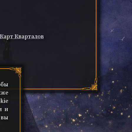
 Карт Кварталов
обы
кже
kie
м и
 вы