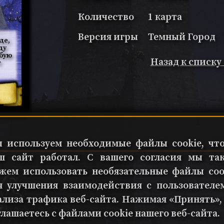
Количество
1 карта
Версия игры
Темный Город
де, 
ду 
бую 
Назад к списку
 
 используем необходимые файлы cookie, чт
ш сайт работал. С вашего согласия мы та
жем использовать необязательные файлы coo
я улучшения взаимодействия с пользователе
ализа трафика веб-сайта. Нажимая «Принять»,
глашаетесь с файлами cookie нашего веб-сайта.