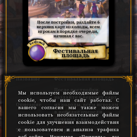
После постройки, раздайте 6 
верхних карт из колоды, всем 
игрокам в порядке очереди, 
начиная с вас.
Бонусный
Фестивальная
площадь
Название
Фестивальная площадь
После постройки,
Мы используем необходимые файлы
раздайте 6 верхних карт
cookie, чтобы наш сайт работал. С
Описание
из колоды, всем игрокам
вашего согласия мы также можем
в порядке очереди,
использовать необязательные файлы
начиная с вас.
cookie для улучшения взаимодействия
с пользователем и анализа трафика
Тип
Бонусный