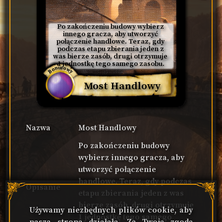
Po zakończeniu budowy wybierz 
innego gracza, aby utworzyć 
połączenie handlowe. Teraz, gdy 
podczas etapu zbierania jeden z 
was bierze zasób, drugi otrzymuje 
1 jednostkę tego samego zasobu.
Bonusowy
Most Handlowy
Nazwa
Most Handlowy
Po zakończeniu budowy
wybierz innego gracza, aby
utworzyć połączenie
handlowe. Teraz, gdy podczas
Opisanie
etapu zbierania jeden z was
bierze zasób, drugi otrzymuje
Używamy niezbędnych plików cookie, aby
1 jednostkę tego samego