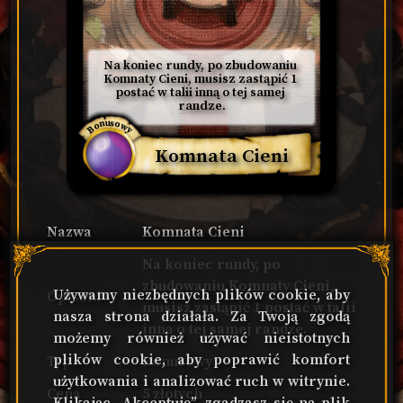
Na koniec rundy, po zbudowaniu 
Komnaty Cieni, musisz zastąpić 1 
postać w talii inną o tej samej 
randze.
Bonusowy
Komnata Cieni
Nazwa
Komnata Cieni
Na koniec rundy, po
zbudowaniu Komnaty Cieni,
Używamy niezbędnych plików cookie, aby
Opisanie
musisz zastąpić 1 postać w talii
nasza strona działała. Za Twoją zgodą
inną o tej samej randze.
możemy również używać nieistotnych
plików cookie, aby poprawić komfort
Typ
Bonusowy
użytkowania i analizować ruch w witrynie.
Cena
5 złotych