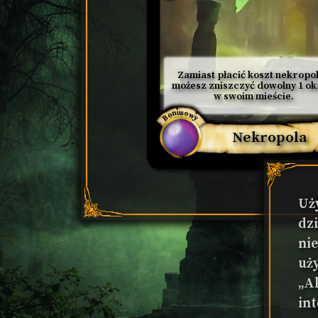
Zamiast płacić koszt nekropoli
możesz zniszczyć dowolny 1 ok
w swoim mieście.
Bonusowy
Nekropola
Uż
dz
ni
uż
„Ak
in