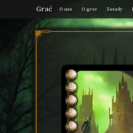
Grać
O nas
O grze
Zasady