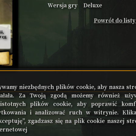
Wersja gry
Deluxe
Powrót do list
i, 
ręg 
ywamy niezbędnych plików cookie, aby nasza str
iałała. Za Twoją zgodą możemy również uży
eistotnych plików cookie, aby poprawić komf
ytkowania i analizować ruch w witrynie. Klika
ceptuję”, zgadzasz się na plik cookie naszej str
ternetowej