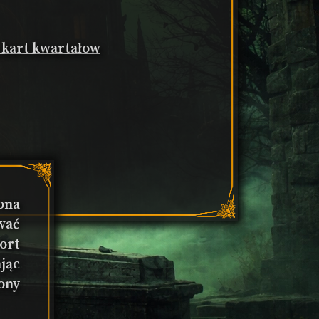
y kart kwartałow
ona
wać
ort
jąc
ony