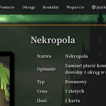
Postacie
Okręgi
Kontakty
Wsparcie
Języ
Nekropola
Nazwa
Nekropola
Zamiast płacić kos
Opisanie
dowolny 1 okręg w 
Typ
Bonusowy
Cena
5 złotych
Ilość
1 karta