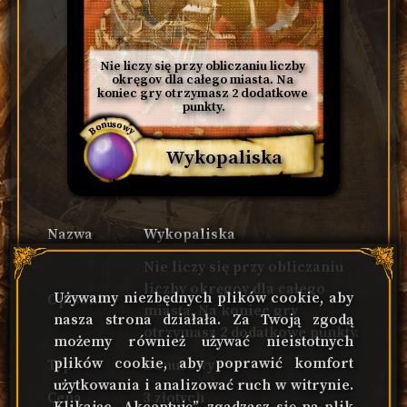
Nie liczy się przy obliczaniu liczby 
okręgov dla całego miasta. Na 
koniec gry otrzymasz 2 dodatkowe 
punkty.
Bonusowy
Wykopaliska
Nazwa
Wykopaliska
Nie liczy się przy obliczaniu
liczby okręgov dla całego
Używamy niezbędnych plików cookie, aby
Opisanie
miasta. Na koniec gry
nasza strona działała. Za Twoją zgodą
otrzymasz 2 dodatkowe punkty.
możemy również używać nieistotnych
plików cookie, aby poprawić komfort
Typ
Bonusowy
użytkowania i analizować ruch w witrynie.
Cena
3 złotych