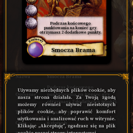
Podczas końcowego 
punktowania na koniec gry 
otrzymasz 2 dodatkowe punkty.
Bonusowy
Smocza Brama
Nazwa
Smocza Brama
Podczas końcowego
Używamy niezbędnych plików cookie, aby
Opisanie
punktowania na koniec gry
nasza strona działała. Za Twoją zgodą
otrzymasz 2 dodatkowe punkty.
możemy również używać nieistotnych
plików cookie, aby poprawić komfort
Typ
Bonusowy
użytkowania i analizować ruch w witrynie.
Cena
6 złotych
Klikając „Akceptuję”, zgadzasz się na plik