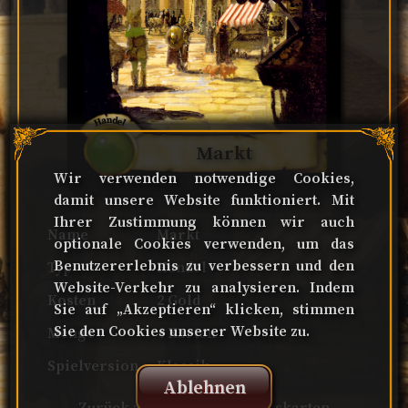
Handel
Markt
Wir verwenden notwendige Cookies,
damit unsere Website funktioniert. Mit
Ihrer Zustimmung können wir auch
Name
Markt
optionale Cookies verwenden, um das
Benutzererlebnis zu verbessern und den
Typ
Handel
Website-Verkehr zu analysieren. Indem
Kosten
2 Gold
Sie auf „Akzeptieren“ klicken, stimmen
Sie den Cookies unserer Website zu.
Menge
4 Karten
Spielversion
Klassik
Ablehnen