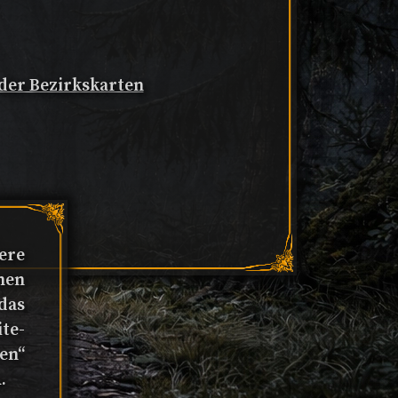
 der Bezirkskarten
ere
nen
das
te-
en“
.