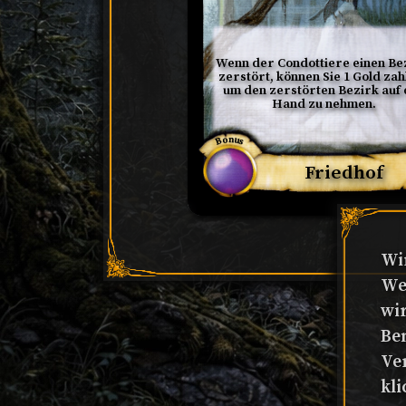
Wenn der Condottiere einen Bez
zerstört, können Sie 1 Gold zahl
um den zerstörten Bezirk auf 
Hand zu nehmen.
Bonus
Friedhof
Wi
We
wi
Be
Ve
kli