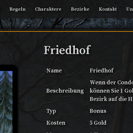
Regeln
Charaktere
Bezirke
Kontakt
Un
Friedhof
Name
Friedhof
Wenn der Condot
Beschreibung
können Sie 1 Go
Bezirk auf die 
Typ
Bonus
Kosten
5 Gold