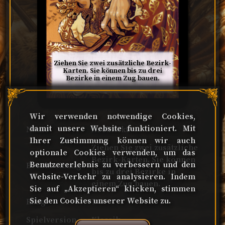
Ziehen Sie zwei zusätzliche Bezirk-
Karten. Sie können bis zu drei
Bezirke in einem Zug bauen.
Wir verwenden notwendige Cookies,
damit unsere Website funktioniert. Mit
Name
Architekt
Ihrer Zustimmung können wir auch
Ziehen Sie zwei zusätzliche
optionale Cookies verwenden, um das
Bezirk-Karten. Sie können
Benutzererlebnis zu verbessern und den
Beschreibung
bis zu drei Bezirke in
Website-Verkehr zu analysieren. Indem
einem Zug bauen.
Sie auf „Akzeptieren“ klicken, stimmen
Sie den Cookies unserer Website zu.
Rang
7
Spielversion
Klassik