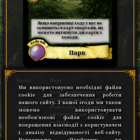
Якщо наприкінці ходу у вас не 
залишиться карт кварталів, ви 
можете витягнути дві карти з 
колоди.
Бонусний
Парк
Назва
Парк
Ми використовуємо необхідні файли
Якщо наприкінці ходу у вас
cookie для забезпечення роботи
не залишиться карт
нашого сайту. З вашої згоди ми також
Опис
кварталів, ви можете
можемо використовувати
витягнути дві карти з
необов’язкові файли cookie для
колоди.
покращення взаємодії з користувачем
і аналізу відвідуваності веб-сайту.
Тип
Бонусний