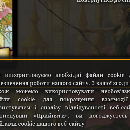
Повернутись до сп
 використовуємо необхідні файли cookie 
безпечення роботи нашого сайту. З вашої згоди
кож можемо використовувати необов’язк
йли cookie для покращення взаємоді
ристувачем і аналізу відвідуваності веб-сай
тиснувши «Прийняти», ви погоджуєтесь
йлами cookie нашого веб-сайту