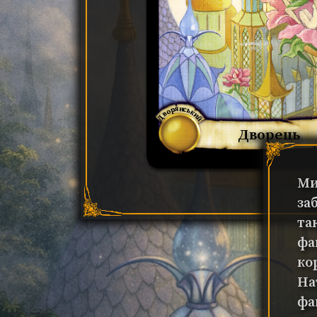
Дворянський
Дворець
Ми
за
та
фа
ко
На
фа