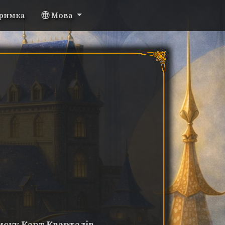
римка
Мова