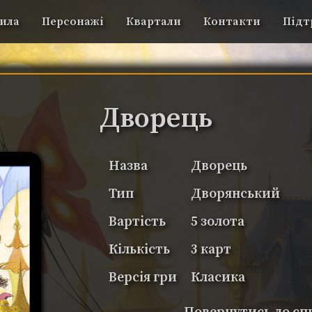
ила
Персонажі
Квартали
Контакти
Підт
Дворець
Назва
Дворець
Тип
Дворянський
Вартість
5 золота
Кількість
3 карт
Версія гри
Класика