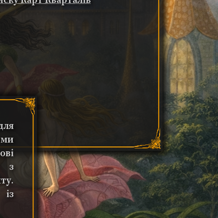
иску Карт Кварталів
для
 ми
ові
ї з
ту.
 із