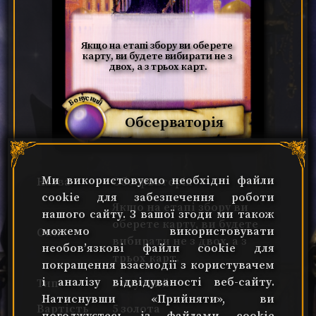
Якщо на етапі збору ви оберете 
карту, ви будете вибирати не з 
двох, а з трьох карт.
Бонусний
Обсерваторія
Ми використовуємо необхідні файли
Назва
Обсерваторія
cookie для забезпечення роботи
Якщо на етапі збору ви
нашого сайту. З вашої згоди ми також
оберете карту, ви будете
можемо використовувати
Опис
вибирати не з двох, а з
необов’язкові файли cookie для
трьох карт.
покращення взаємодії з користувачем
і аналізу відвідуваності веб-сайту.
Тип
Бонусний
Натиснувши «Прийняти», ви
Вартість
5 золота