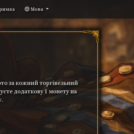
римка
Мова
ото за кожний торгівельний
уєте додаткову 1 монету на
у.