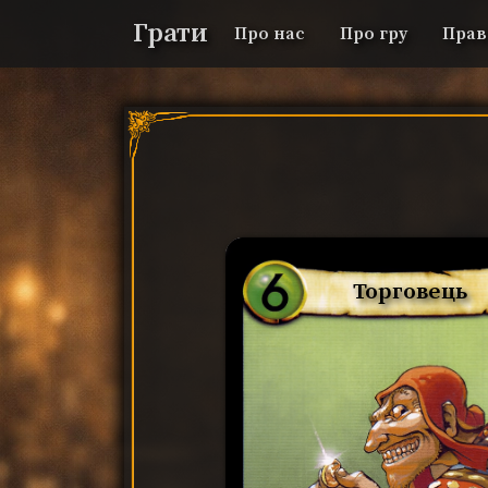
Грати
Про нас
Про гру
Прав
Торговець