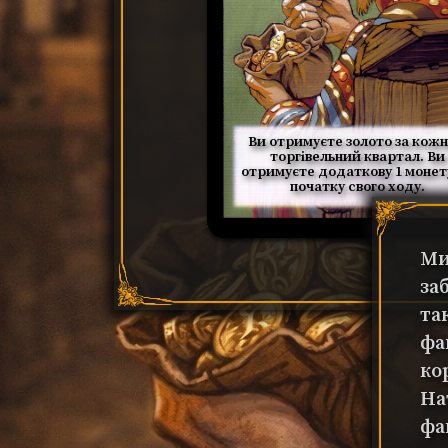
Ви отримуєте золото за кож
торгівельний квартал. Ви
отримуєте додаткову 1 монет
початку свого ходу.
Ми
за
та
фа
ко
На
фа