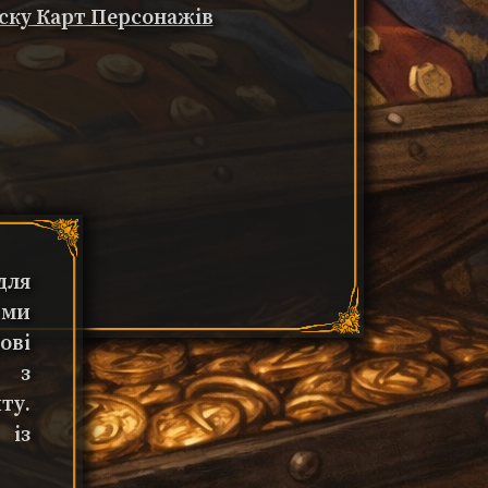
ску Карт Персонажів
для
 ми
ові
ї з
ту.
 із