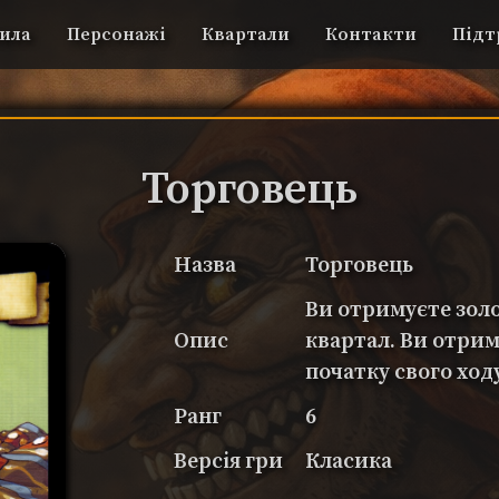
ила
Персонажі
Квартали
Контакти
Підт
Торговець
Назва
Торговець
Ви отримуєте зол
Опис
квартал. Ви отрим
початку свого ход
Ранг
6
Версія гри
Класика