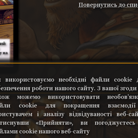
Повернутись до спи
ний
у на
 використовуємо необхідні файли cookie 
безпечення роботи нашого сайту. З вашої згоди
кож можемо використовувати необов’язк
йли cookie для покращення взаємоді
ристувачем і аналізу відвідуваності веб-сай
тиснувши «Прийняти», ви погоджуєтесь
йлами cookie нашого веб-сайту