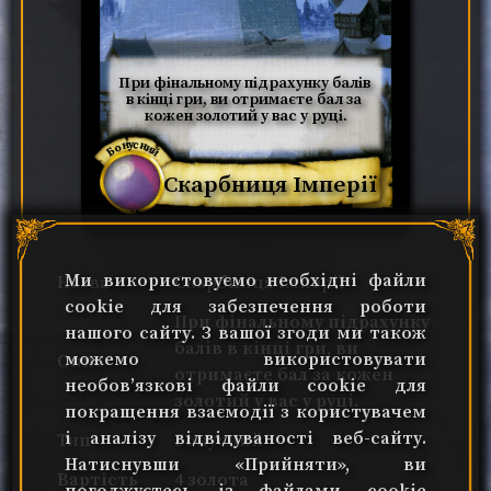
При фінальному підрахунку балів 
в кінці гри, ви отримаєте бал за 
кожен золотий у вас у руці.
Бонусний
Скарбниця Імперії
Ми використовуємо необхідні файли
Назва
Скарбниця Імперії
cookie для забезпечення роботи
При фінальному підрахунку
нашого сайту. З вашої згоди ми також
балів в кінці гри, ви
можемо використовувати
Опис
отримаєте бал за кожен
необов’язкові файли cookie для
золотий у вас у руці.
покращення взаємодії з користувачем
і аналізу відвідуваності веб-сайту.
Тип
Бонусний
Натиснувши «Прийняти», ви
Вартість
4 золота